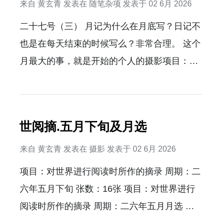
来自
黄玄青
发表在
随笔杂项
发表于
02 6月 2026
二十七号（三） 月记为什么在月底写？日记不
也是在每天结束的时候写么？非常合理。 这个
月最大的事，就是开始的个人的摄影项目：世
阅摘。每天走在路上，最大的任务就是随机抓
取路人成为舞台的主角。在大街上抓拍后才真
正深刻的体会到，一期一会。很多时候，故事
世阅摘.五月下旬及月选
真不是拍出来的，真就只是碰巧遇到了。 充分
体现了计算不可约性。 NKS的阅读偶尔推进。
来自
黄玄青
发表在
摄影
发表于
02 6月 2026
手里积攒了4篇小故事的大纲了，没空写。等
项目：对世界进行阅读时所作的摘录 周期：二
7，8月回归人性了，有空了，一定开始。
六年五月下旬 张数：16张 项目：对世界进行
univershaper依然在脑海中，确定把软件客户
阅读时所作的摘录 周期：二六年五月月选 张
端和服务器端都开源，试图通过提供官方一键