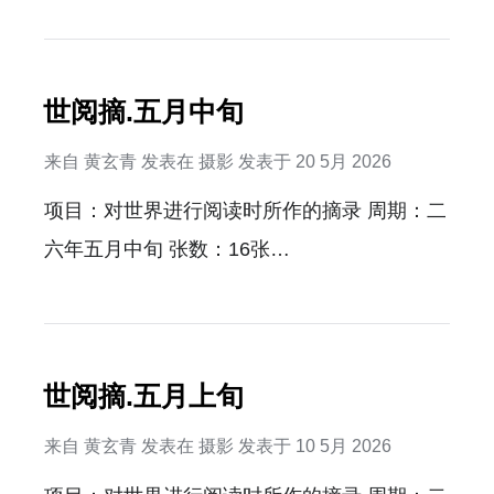
数：10张…
云套餐来赚取微薄利润，嗐，关键还是这个世
界能有更多有趣故事就行了。 那，下个月见。
…
世阅摘.五月中旬
来自
黄玄青
发表在
摄影
发表于
20 5月 2026
项目：对世界进行阅读时所作的摘录 周期：二
六年五月中旬 张数：16张…
世阅摘.五月上旬
来自
黄玄青
发表在
摄影
发表于
10 5月 2026