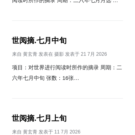
阅读时所作的摘录 周期：二六年七月月选 张
着肉类裹着面糊反复油炸的香气。 我感觉胃部
数：10张…
似乎都形成了一个漆黑的空洞，我怎么会这么
饿？只是一瞬的念头，我立刻拿出手机开始扫
码点餐，快速下单一份四件套，再加两个鸡腿
世阅摘.七月中旬
后，才看看了看挂着的显示屏，确实不忙，下
来自
黄玄青
发表在
摄影
发表于
21 7月 2026
一单就是我的。 我有些放松的找了个灯光不太
项目：对世界进行阅读时所作的摘录 周期：二
明亮的角落，那是个硬塑料制的深色四人桌，
六年七月中旬 张数：16张…
上边还摆着吃剩的食物，也没服务员来收拾。
我倒无所谓，我垫着纸巾把垃圾往里侧推了
推，便拿出手机刷起抖音。 此时，对面突然坐
下来一个人，我顿时心生反感，又不是没空
世阅摘.七月上旬
位，非得坐我对面么？ 我还没来得及细看，那
来自
黄玄青
发表于
11 7月 2026
人就立刻用一种很奇怪的，含混不清的声音高