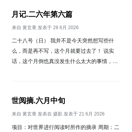
月记.二六年第六篇
来自
黄玄青
发表于
28 6月 2026
二十八号（日） 我并不是今天突然想写些什
么，而是再不写，这个月就要过去了！ 说实
话，这个月倒也真没发生什么太大的事情，就
是7号的时候把py编程入门到实践全书学完
了。一件小事。 然后就是重新开始阅读《理解
漫画》，十几年前，大学快毕业的时候看过一
世阅摘.六月中旬
次，这次重新阅读，依旧有很多启发。 思想上
的改变的话，就是发现我之前对于构建自己的
来自
黄玄青
发表在
摄影
发表于
21 6月 2026
哲学架构系统学，还是理解的太浅了，只考虑
项目：对世界进行阅读时所作的摘录 周期：二