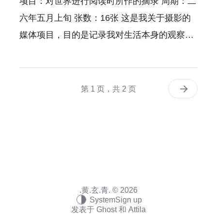
项目：对世界进行阅读时所作的摘录 周期：二
六年五月上旬 张数：16张 这是我关于摄影的
媒体项目，目的是记录我对生活本身的观察。
我会把每个月分为上中下三旬，上旬是每月的
1号到10号，中旬是11号到20号，下旬是21到
月底。 每一旬，我会从我日常拍摄的照片中挑
第 1 页，共 2 页
选出16张，发布出来。这样，一个月就会有48
张。然后，我每个月的1号，会从上个月的48
张中再挑选10张，作为上个月的月选。 一年就
会有120张月选，我每年的1月1号再从上一年
的120张中选取16张作为年选。 我希望我终能
坚持10年，这样我就会有160张最精彩的照
.黄.玄.青. © 2026
System
Sign up
片，记录我这10年的所有历程，然后集结成一
发表于
Ghost
和
Attila