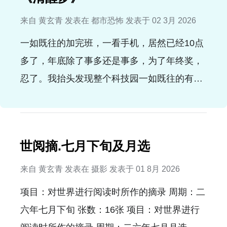
来自
黄玄青
发表在
都市恐怖
发表于
02 3月 2026
一如既往的加完班，一看手机，居然已经10点
多了，年底除了事多还是事多，为了年终奖，
忍了。我抬头发现整个科技园一如既往的有大
半窗户还亮着，忽然心情又好了些。 在寒风
中，我把手缩进羽绒外套的侧兜里，意识到晚
上只吃了点饼干，现在肚子开始咕咕叫了，真
世阅摘.七月下旬及月选
的该死，这个点，我上哪找吃的？ 我忍着饥
饿，一如既往的向地铁口走去，不经意就看到
来自
黄玄青
发表在
摄影
发表于
01 8月 2026
侧旁的麦门居然还开着，顿时m属性大爆发，
项目：对世界进行阅读时所作的摘录 周期：二
内心狂喜。 隔着玻璃看，里边的人已经不多
六年七月下旬 张数：16张 项目：对世界进行
了，我快速拉开门，一股暖风扑面而来，混合