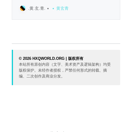
了1100公里回邢台，在邢台串了串亲戚，然后又开
.黄.玄.青.
黄玄青
了1900公里回来。总之今年过年就是在车轮上度过
的。 回来后爽学了两天python，已经学到函数
了。这种吸收知识的感觉可真不错啊。 需要把码字
这个活动捡起来了。
© 2026 HXQWORLD.ORG | 版权所有
本站所有原创内容（文字、美术资产及逻辑架构）均受
版权保护。未经作者授权，严禁任何形式的转载、摘
编、二次创作及商业分发。