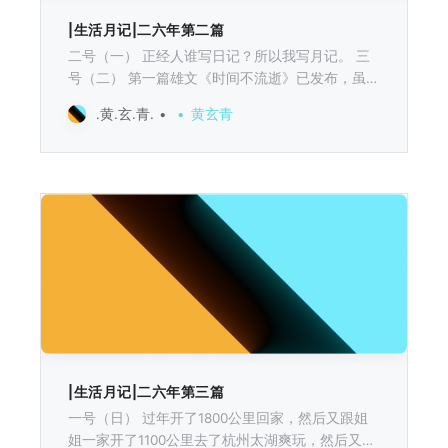
|生活月记|二六年第二篇
二号（一） 正经人谁写日记？所以我写月记。 三
号（二） 第一篇雄文《时间不流逝》已发布，虽然
没人看，但这不重要，点完发送按钮，有一种便秘
.黄.玄.青.
黄玄青
患者突然窜稀的快感。 （话说，窜稀，怎么用英语
表达呢......） 五号（四） 已经决定要把Python基
础打扎实，不论是对接后续的AVG的流程，还是理
财，编程基础逃不过。书在路上了。我一定能坚持
下来！ 最近在给《清醒梦》拍插图，麦当劳汉堡今
晚拍，但还一些餐刀的内容，周末去一趟萨莉亚
吧。 七号（六） 昨天年会喝多了，终于表明了离
开之心，没想到谈的还挺顺利，年后回来再继续详
谈一波。最晚估计也就待到今年的7，8月了。 我
要去的地方一定会跟这里不一样，那里的波涛会很
狂暴，那里的风雨会很凛冽。 但那里很辽阔，真的
很辽阔很辽阔。 又听了一遍我大学时最喜欢听的尹
吾的《每个人的一生都是一次远行》，听到“如果
|生活月记|二六年第三篇
梦想的甜变成了，现实中的苦啊，那么你可要勇敢
一号（日） 过年开了1800公里回家，然后又跟姐
承担”，眼睛湿润了，
姐一家开了1100公里去了杭州太湖爽玩，然后又开