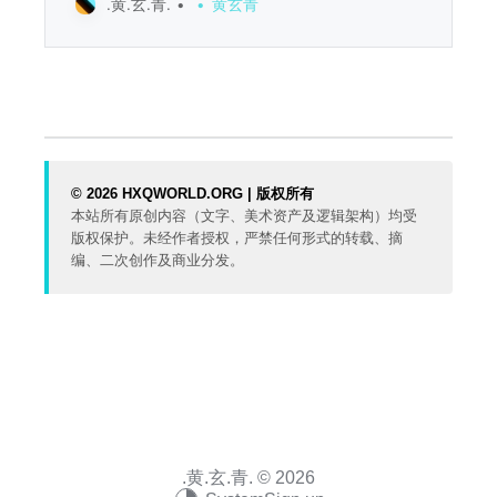
.黄.玄.青.
黄玄青
些。 在寒风中，我把手缩进羽绒外套的侧兜里，意
识到晚上只吃了点饼干，现在肚子开始咕咕叫了，
真的该死，这个点，我上哪找吃的？ 我忍着饥饿，
机械的向地铁口走去，不经意就看到侧旁的麦门居
然还开着，顿时大喜。 隔着玻璃看，里边的人已经
不多了，我快速推开门，一股暖风扑面而来，混合
着肉类裹着面糊反复油炸的香气。 我感觉胃部似乎
都形成了一个漆黑的空洞，我怎么会这么饿？只是
© 2026 HXQWORLD.ORG | 版权所有
一瞬的念头，我立刻拿出手机开始扫码点餐，快速
本站所有原创内容（文字、美术资产及逻辑架构）均受
下单一份四件套，再加两个鸡腿后，才看看了看挂
版权保护。未经作者授权，严禁任何形式的转载、摘
着的显示屏，确实不忙，下一单就是我的。 我有些
编、二次创作及商业分发。
放松的找了个灯光不太明亮的角落，那是个硬塑料
制的深色四人桌，上边还摆着吃剩的食物，也没服
务员来收拾。 我倒无所谓，我垫着纸巾把垃圾往里
侧推了推，便拿出手机刷起抖音。 此时，对面突然
坐下来一个人，我顿时心生反感，又不是没空位，
非得坐我对面么？ 我还没来得及细看，那人就立刻
用一种很奇怪的，含混不清的声音高兴的说道：
“哟，这不李深，
.黄.玄.青. © 2026