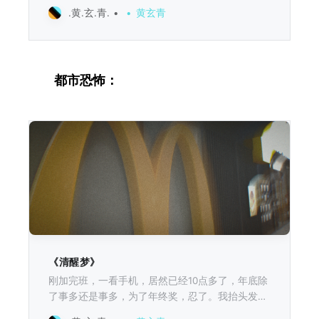
就要思考“因果必然”这个概念。 因果就是事件发生
.黄.玄.青.
黄玄青
的前后顺序，而时间也是一种前后顺序，我忽然发
现，我从没认真思考过，“因果必然”跟“时间”有什
么关系，这似乎是不相干的两种层级，就像马路的
铺装材质和司机的驾驶风格。 然后随着对时间的进
都市恐怖：
一步深入了解，一点点的查阅相关资料，我渐渐明
白，时间的存在方式，远远的超出了我的想象。 时
间这东西，真的太牛逼了。 就哪怕是最大胆的虚构
故事作者，最疯狂的搭建世界观的创世者，都想不
出这么牛逼的设定。那么我接下来就在这篇文章中
告诉你，在真实世界中，时间到底是个什么东西。
我们如何感知时间？ 我们对时间的体验是如此的确
定，我记得刚刚发生着的事，我也记得昨天发生的
事，未来一定会通过现在变成过去。 关于时间有无
数种比喻，我们常说时间就像一条河流，我们站在
岸边，看光阴从远处流向我们，那是我们所说的未
来，然后光阴来到我们面前，成为现在，最后不可
《清醒梦》
阻挡的流走，变成过去，我们就这样被时间裹挟着
刚加完班，一看手机，居然已经10点多了，年底除
进行着不断的运动与变化。 时间是一种如此真实的
了事多还是事多，为了年终奖，忍了。我抬头发现
流动，一种如此的必然的流动，我们
整个科技园还有一大半窗户亮着，忽然心情又好了